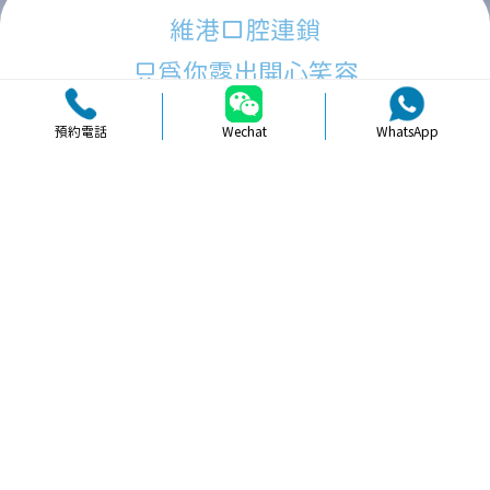
維港口腔連鎖
只為你露出開心笑容
預約電話
Wechat
WhatsApp
品牌簡介
醫生團隊
醫院環境
收費標準
口碑評價
新聞資訊
就醫指引
【
冷光美白
】北上牙齒貼面美白適唔
適合學生族