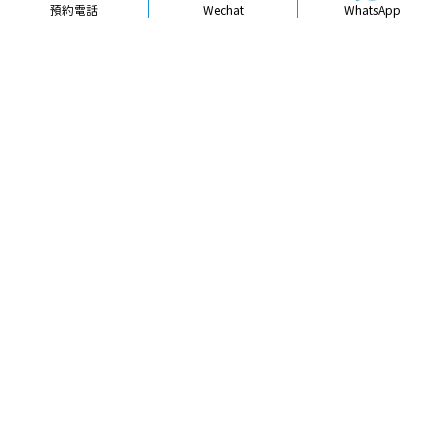
預約電話
Wechat
WhatsApp
品牌簡介
醫生團隊
醫院環境
收費標準
口碑評價
新聞資訊
就醫指引
【
冷光美白
】北上冷光牙齒美白前需
要洗牙嗎