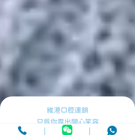
維港口腔連鎖
只為你露出開心笑容