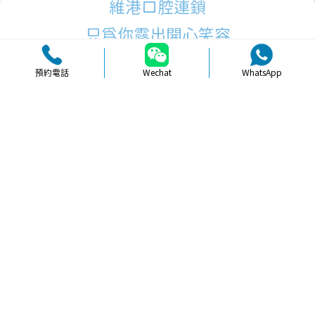
維港口腔連鎖
只為你露出開心笑容
預約電話
Wechat
WhatsApp
品牌簡介
醫生團隊
醫院環境
收費標準
口碑評價
新聞資訊
就醫指引
【
冷光美白
】北上美白牙貼片值唔值
得推薦俾朋友