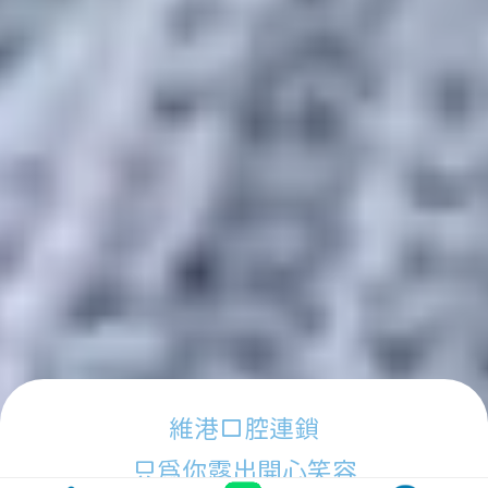
維港口腔連鎖
只為你露出開心笑容