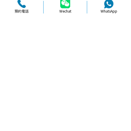
預約電話
Wechat
WhatsApp
品牌簡介
醫生團隊
醫院環境
收費標準
口碑評價
新聞資訊
就醫指引
【
冷光美白
】北上牙齒美白做完會唔
會唔舒服