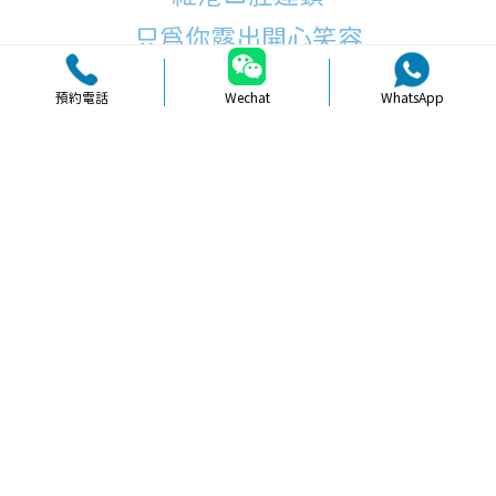
只為你露出開心笑容
預約電話
Wechat
WhatsApp
品牌簡介
醫生團隊
醫院環境
收費標準
口碑評價
新聞資訊
就醫指引
【
冷光美白
】北上美白牙貼片婚禮前
做會唔會更上鏡