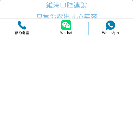
維港口腔連鎖
只為你露出開心笑容
預約電話
Wechat
WhatsApp
品牌簡介
醫生團隊
醫院環境
收費標準
口碑評價
新聞資訊
就醫指引
【
冷光美白
】北上美白牙貼片術前溝
通重要嗎