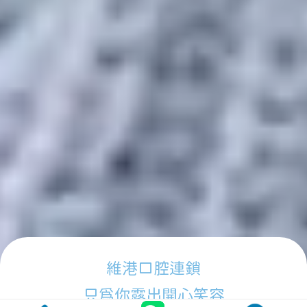
維港口腔連鎖
只為你露出開心笑容