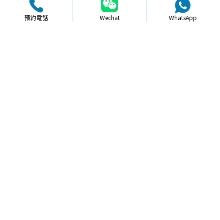
預約電話
Wechat
WhatsApp
品牌簡介
醫生團隊
醫院環境
收費標準
口碑評價
新聞資訊
就醫指引
【
冷光美白
】北上冷光牙齒美白中途
會唔會唔舒服