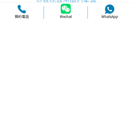
只為你露出開心笑容
預約電話
Wechat
WhatsApp
品牌簡介
醫生團隊
醫院環境
收費標準
口碑評價
新聞資訊
就醫指引
【
拔牙
】北上拔智齒術前可以運動嗎