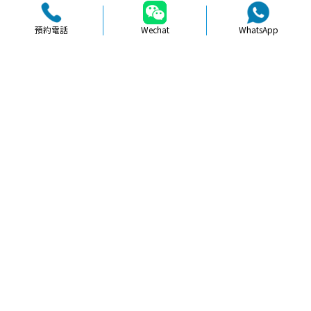
預約電話
Wechat
WhatsApp
品牌簡介
醫生團隊
醫院環境
收費標準
口碑評價
新聞資訊
就醫指引
【
拔牙
】北上拔牙服務體驗好唔好