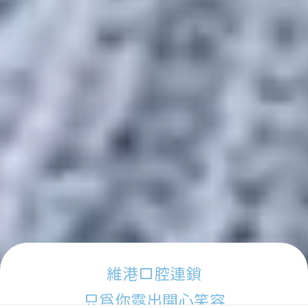
維港口腔連鎖
只為你露出開心笑容