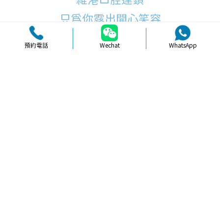
維港口腔連鎖
只為你露出開心笑容
預約電話
Wechat
WhatsApp
品牌簡介
醫生團隊
醫院環境
收費標準
口碑評價
新聞資訊
就醫指引
【
智齒
】珠海mok智慧齒：：維港口
腔誠摯爲您服務