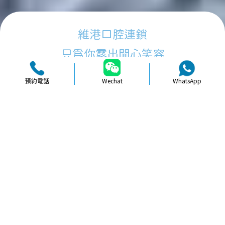
維港口腔連鎖
只為你露出開心笑容
預約電話
Wechat
WhatsApp
品牌簡介
醫生團隊
醫院環境
收費標準
口碑評價
新聞資訊
就醫指引
【
醫療新聞
】珠海維港口腔：車費報
銷、手機尋回、雨天借傘，用心服務