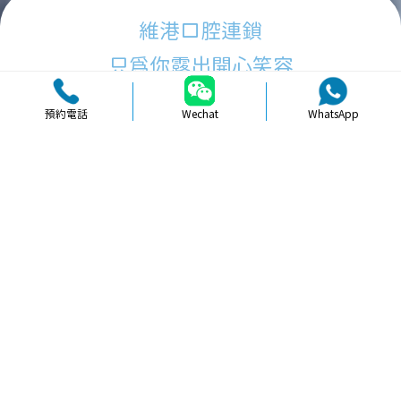
維港口腔連鎖
只為你露出開心笑容
預約電話
Wechat
WhatsApp
品牌簡介
醫生團隊
醫院環境
收費標準
口碑評價
新聞資訊
就醫指引
【
全口缺失
】珠海種植牙價錢全解
析：費用明細、流程與常見問題解答