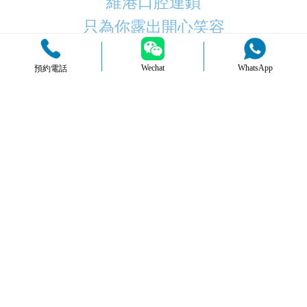
維港口腔連鎖
只為你露出開心笑容
Wechat
WhatsApp
預約電話
品牌簡介
醫生團隊
醫院環境
收費標準
口碑評價
新聞資訊
就醫指引
您的位置：
首頁
>
牙齒治療
維港故事都在這
最新
熱門