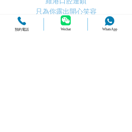
維港口腔連鎖
只為你露出開心笑容
Wechat
WhatsApp
預約電話
品牌簡介
醫生團隊
醫院環境
收費標準
口碑評價
新聞資訊
就醫指引
您的位置：
首頁
>
牙齒美白
維港故事都在這
最新
熱門